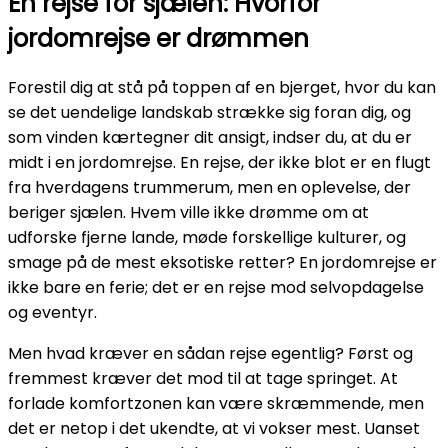
En rejse for sjælen: Hvorfor
jordomrejse er drømmen
Forestil dig at stå på toppen af en bjerget, hvor du kan
se det uendelige landskab strække sig foran dig, og
som vinden kærtegner dit ansigt, indser du, at du er
midt i en jordomrejse. En rejse, der ikke blot er en flugt
fra hverdagens trummerum, men en oplevelse, der
beriger sjælen. Hvem ville ikke drømme om at
udforske fjerne lande, møde forskellige kulturer, og
smage på de mest eksotiske retter? En jordomrejse er
ikke bare en ferie; det er en rejse mod selvopdagelse
og eventyr.
Men hvad kræver en sådan rejse egentlig? Først og
fremmest kræver det mod til at tage springet. At
forlade komfortzonen kan være skræmmende, men
det er netop i det ukendte, at vi vokser mest. Uanset