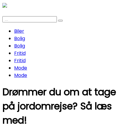
Biler
Bolig
Bolig
Fritid
Fritid
Mode
Mode
Drømmer du om at tage
på jordomrejse? Så læs
med!