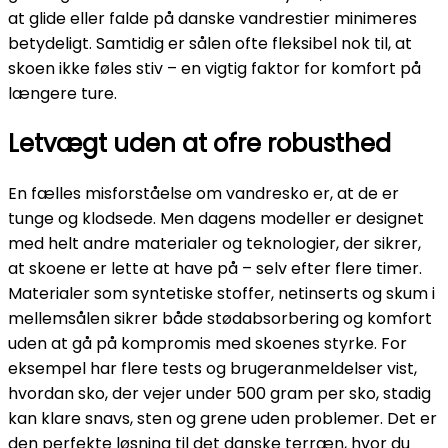
at glide eller falde på danske vandrestier minimeres
betydeligt. Samtidig er sålen ofte fleksibel nok til, at
skoen ikke føles stiv – en vigtig faktor for komfort på
længere ture.
Letvægt uden at ofre robusthed
En fælles misforståelse om vandresko er, at de er
tunge og klodsede. Men dagens modeller er designet
med helt andre materialer og teknologier, der sikrer,
at skoene er lette at have på – selv efter flere timer.
Materialer som syntetiske stoffer, netinserts og skum i
mellemsålen sikrer både stødabsorbering og komfort
uden at gå på kompromis med skoenes styrke. For
eksempel har flere tests og brugeranmeldelser vist,
hvordan sko, der vejer under 500 gram per sko, stadig
kan klare snavs, sten og grene uden problemer. Det er
den perfekte løsning til det danske terræn, hvor du