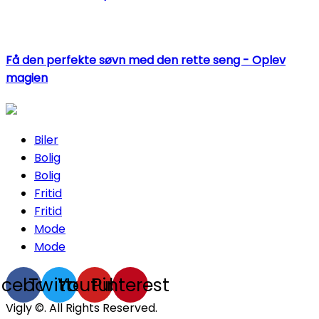
Få den perfekte søvn med den rette seng - Oplev
magien
Biler
Bolig
Bolig
Fritid
Fritid
Mode
Mode
acebook
Twitter
Youtube
Pinterest
Vigly ©. All Rights Reserved.