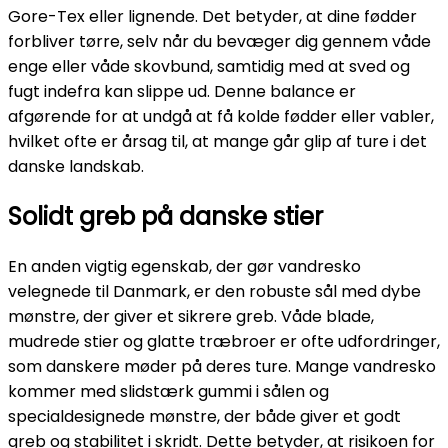
Gore-Tex eller lignende. Det betyder, at dine fødder
forbliver tørre, selv når du bevæger dig gennem våde
enge eller våde skovbund, samtidig med at sved og
fugt indefra kan slippe ud. Denne balance er
afgørende for at undgå at få kolde fødder eller vabler,
hvilket ofte er årsag til, at mange går glip af ture i det
danske landskab.
Solidt greb på danske stier
En anden vigtig egenskab, der gør vandresko
velegnede til Danmark, er den robuste sål med dybe
mønstre, der giver et sikrere greb. Våde blade,
mudrede stier og glatte træbroer er ofte udfordringer,
som danskere møder på deres ture. Mange vandresko
kommer med slidstærk gummi i sålen og
specialdesignede mønstre, der både giver et godt
greb og stabilitet i skridt. Dette betyder, at risikoen for