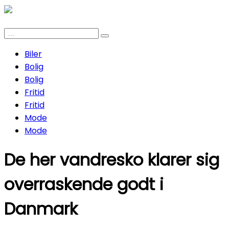
Biler
Bolig
Bolig
Fritid
Fritid
Mode
Mode
De her vandresko klarer sig
overraskende godt i
Danmark