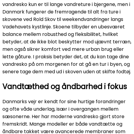
vandresko kun er til lange vandreture i bjergene, men i
Danmark fungerer de fremragende til alt fra ture i
skovene ved Rold Skov til weekendvandringer langs
Vadehavets kystlinje. Skoene tilbyder en ubesværet
balance mellem robusthed og fleksibilitet, hvilket
betyder, at de ikke blot beskytter mod ujævnt terræn,
men også sikrer komfort ved mere urban brug eller
lette gåture. I praksis betyder det, at du kan tage dine
vandresko på om morgenen for at gå en tur i byen, og
senere tage dem med ud i skoven uden at skifte fodtøj.
Vandtæthed og åndbarhed i fokus
Danmarks vejr er kendt for sine hurtige forandringer
og ofte våde underlag, især i overgangen mellem
sæsonerne. Her har moderne vandresko gjort store
fremskridt. Mange modeller er både vandtætte og
åndbare takket være avancerede membraner som