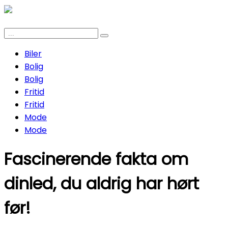
Biler
Bolig
Bolig
Fritid
Fritid
Mode
Mode
Fascinerende fakta om
dinled, du aldrig har hørt
før!