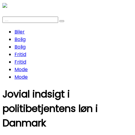
Biler
Bolig
Bolig
Fritid
Fritid
Mode
Mode
Jovial indsigt i
politibetjentens løn i
Danmark