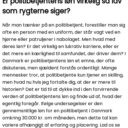
Er politibetjentens løn virkelig så lav
som rygterne siger?
Når man tænker på en politibetjent, forestiller man sig
ofte en person med en uniform, der står vagt ved en
hjørne eller patruljerer i nabolaget. Men hvad med
deres løn? Er det virkelig en lukrativ karriere, eller er
det mere en kærlighed til samfundet, der driver dem? I
Danmark er politibetjentens løn et emne, der ofte
diskuteres, men sjældent forstås ordentligt. Mange
mennesker tror, at politibetjente kun tjener en skilling,
men hvad nu hvis jeg fortalte dig, at der er mere til
historien? Det er tid til at dykke ind i den forvirrende
verden af politibetjentens løn og finde ud af, hvad der
egentlig foregår. Ifølge undersøgelser er den
gennemsnitlige løn for en politibetjent i Danmark
omkring 30.000 kr. om måneden, men dette tal kan
variere afhængigt af erfaring og placering. Lad os se